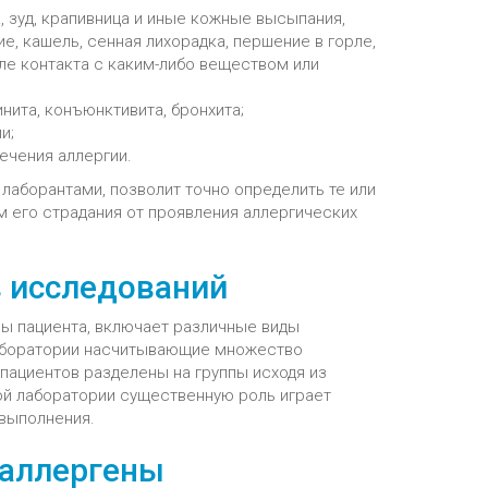
, зуд, крапивница и иные кожные высыпания,
ие, кашель, сенная лихорадка, першение в горле,
ле контакта с каким-либо веществом или
ита, конъюнктивита, бронхита;
и;
ечения аллергии.
аборантами, позволит точно определить те или
м его страдания от проявления аллергических
в исследований
ны пациента, включает различные виды
лаборатории насчитывающие множество
 пациентов разделены на группы исходя из
ой лаборатории существенную роль играет
 выполнения.
 аллергены