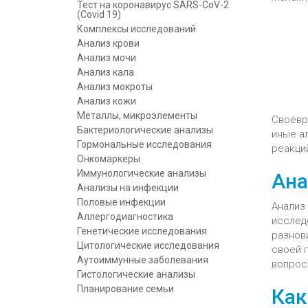
Тест на коронавирус SARS-CoV-2
(Covid 19)
Комплексы исследований
Анализ крови
Анализ мочи
Анализ кала
Анализ мокроты
Анализ кожи
Металлы, микроэлементы
Своевр
Бактериологические анализы
иные а
Гормональные исследования
реакций
Онкомаркеры
Иммунологические анализы
Ана
Анализы на инфекции
Половые инфекции
Анализ
Аллергодиагностика
исслед
Генетические исследования
разнови
Цитологические исследования
своей 
Аутоиммунные заболевания
вопрос 
Гистологические анализы
Планирование семьи
Как