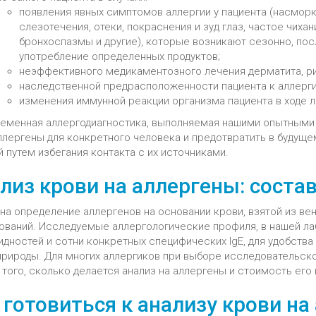
появления явных симптомов аллергии у пациента (насморк
слезотечения, отеки, покраснения и зуд глаз, частое чихан
бронхоспазмы и другие), которые возникают сезонно, пос
употребление определенных продуктов;
неэффективного медикаментозного лечения дерматита, рин
наследственной предрасположенности пациента к аллерги
изменения иммунной реакции организма пациента в ходе л
еменная аллергодиагностика, выполняемая нашими опытными л
ллергены для конкретного человека и предотвратить в будуще
 путем избегания контакта с их источниками.
лиз крови на аллергены: соста
 на определение аллергенов на основании крови, взятой из ве
ований. Исследуемые аллергологические профиля, в нашей 
дностей и сотни конкретных специфических IgE, для удобства
природы. Для многих аллергиков при выборе исследовательск
того, сколько делается анализ на аллергены и стоимость его
 готовиться к анализу крови на