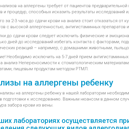
нализов на аллергены требует от пациентов предварительной 
в и процедур, способных исказить результаты исследований ил
го за 2-3 часа до сдачи крови на анализ стоит отказаться от к
тов с высокой аллергенностью, антигистаминных препаратов и
утки до сдачи крови следует исключить физические и эмоциона
ько дней до исследований избегать контакта с факторами, п
ических реакций – например, с домашними животными, пыльцой
ие! Необходимо исключить на 5-7 дней прием антигистаминных
на анализ Непереносимости к стоматологическим материалам,
атами, пищевым продуктам методом РТМЛ.
лизы на аллергены ребенку
анализы на аллергены ребенку в нашей лаборатории необходи
в подготовки к исследованию. Важным нюансом в данном случ
ура забора крови из вены.
ших лабораториях осуществляется пр
едения следующих видов аллергодиаг