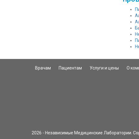
П
А
А
Б
Н
П
Н
Врачам
Пациентам
Услуги и цены
О ком
2026 - Независимые Медицинские Лаборатории. Cop