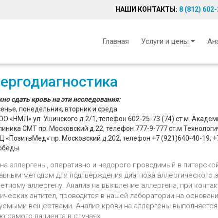
НАШИ КОНТАКТЫ:
8 (812) 602
Главная
Услуги и цены
Ан
ергодиагностика
но сдать кровь на эти исследования
:
енье, понедельник, вторник и среда
ОО «НМЛ» ул. Ушинского д.2/1, телефон
602-25-73
(74) ст.м. Акаде
линика СМТ пр. Московский д.22, телефон
777-9-777
ст.м Технологи
Ц «ПозитвМед» пр. Московский д.202, телефон
+7 (921)640-40-19
;
+
обеды
 на аллергены, оперативно и недорого проводимый в питерско
лавным методом для подтверждения диагноза аллергического 
етному аллергену. Анализ на выявление аллергена, при конта
ических антител, проводится в нашей лаборатории на основан
уемыми веществами. Анализ крови на аллергены выполняется 
ю самого пациента в случаях: