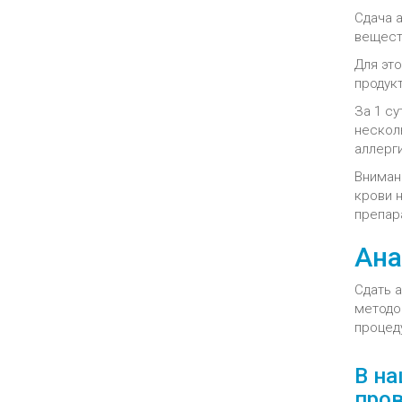
Сдача а
вещест
Для это
продук
За 1 с
нескол
аллерг
Вниман
крови 
препар
Ана
Сдать 
методо
процед
В на
пров