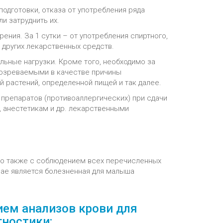
подготовки, отказа от употребления ряда
и затруднить их.
урения. За 1 сутки – от употребления спиртного,
 других лекарственных средств.
льные нагрузки. Кроме того, необходимо за
одозреваемыми в качестве причины
 растений, определенной пищей и так далее.
 препаратов (противоаллергических) при сдачи
 анестетикам и др. лекарственными
мо также с соблюдением всех перечисленных
ае является болезненная для малыша
ием анализов крови для
ностики: