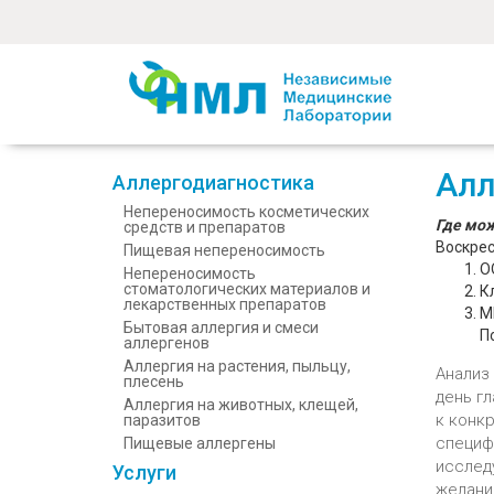
Алл
Аллергодиагностика
Непереносимость косметических
Где мож
средств и препаратов
Воскрес
Пищевая непереносимость
О
Непереносимость
стоматологических материалов и
К
лекарственных препаратов
М
Бытовая аллергия и смеси
П
аллергенов
Аллергия на растения, пыльцу,
Анализ
плесень
день г
Аллергия на животных, клещей,
к конкр
паразитов
специф
Пищевые аллергены
исслед
Услуги
желани