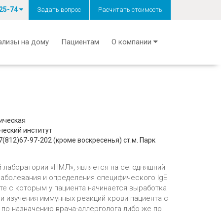
-25-74
Задать вопрос
Расчитать стоимость
ализы на дому
Пациентам
О компании
мическая
ческий институт
7(812)67-97-202
(кроме воскресенья) ст.м. Парк
й лаборатории «НМЛ», является на сегодняшний
заболевания и определения специфического IgE
кте с которым у пациента начинается выработка
ии изучения иммунных реакций крови пациента с
по назначению врача-аллерголога либо же по