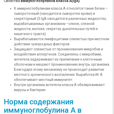
Свойства
иммуноглобулинов класса А(lgA)
:
К иммуноглобулинам класса А относятся такие белки –
сывороточный (находится в сыворотке крови) и
секреторный (S lgA находится в различных жидкостях,
вырабатываемых организмом –слюне, слезной
жидкости, молоке, секретах дыхательных путей и
кишечного тракта).
Вырабатываются лимфоцитами слизистых при местном
действии чужеродных факторов.
Защищают слизистые от проникновения микробов и
воздействия аллергенов. Соединяясь с микробами,
антитела задерживают их прилипание к клеточным
оболочкам и мешают проникновению внутрь организма.
Благодаря этому механизму не происходит развитие
местного хронического воспаления. Выработка Иг А
обеспечивает местный иммунитет.
Внутри организма антитела класса А обезвреживают
вирусы и бактерии.
Норма содержания
иммуноглобулина А в