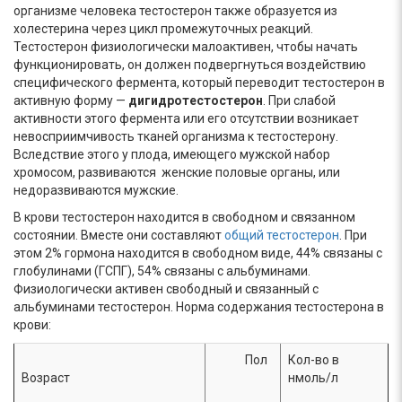
организме человека тестостерон также образуется из
холестерина через цикл промежуточных реакций.
Тестостерон физиологически малоактивен, чтобы начать
функционировать, он должен подвергнуться воздействию
специфического фермента, который переводит тестостерон в
активную форму —
дигидротестостерон
. При слабой
активности этого фермента или его отсутствии возникает
невосприимчивость тканей организма к тестостерону.
Вследствие этого у плода, имеющего мужской набор
хромосом, развиваются женские половые органы, или
недоразвиваются мужские.
В крови тестостерон находится в свободном и связанном
состоянии. Вместе они составляют
общий тестостерон
. При
этом 2% гормона находится в свободном виде, 44% связаны с
глобулинами (ГСПГ), 54% связаны с альбуминами.
Физиологически активен свободный и связанный с
альбуминами тестостерон. Норма содержания тестостерона в
крови:
Пол
Кол-во в
Возраст
нмоль/л