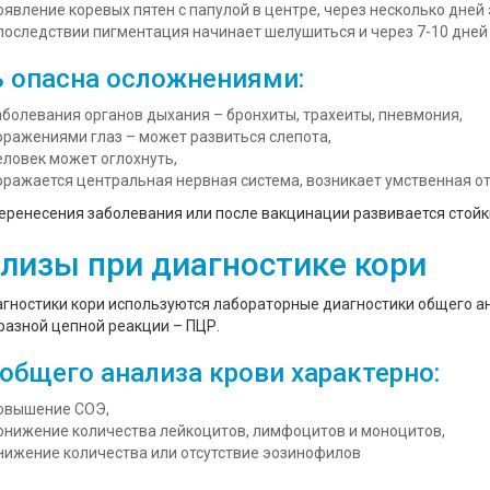
оявление коревых пятен с папулой в центре, через несколько дней
последствии пигментация начинает шелушиться и через 7-10 дней
 опасна осложнениями:
аболевания органов дыхания – бронхиты, трахеиты, пневмония,
оражениями глаз – может развиться слепота,
еловек может оглохнуть,
оражается центральная нервная система, возникает умственная от
еренесения заболевания или после вакцинации развивается стойк
лизы при диагностике кори
гностики кори используются лабораторные диагностики общего а
азной цепной реакции – ПЦР.
общего анализа крови характерно:
овышение СОЭ,
онижение количества лейкоцитов, лимфоцитов и моноцитов,
нижение количества или отсутствие эозинофилов