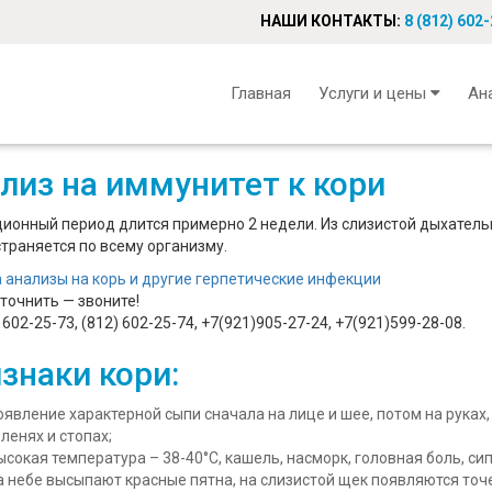
НАШИ КОНТАКТЫ:
8 (812) 602
Главная
Услуги и цены
Ан
лиз на иммунитет к кори
ионный период длится примерно 2 недели. Из слизистой дыхательн
траняется по всему организму.
 анализы на корь и другие герпетические инфекции
точнить — звоните!
 602-25-73, (812) 602-25-74, +7(921)905-27-24, +7(921)599-28-08.
знаки кори:
оявление характерной сыпи сначала на лице и шее, потом на руках
оленях и стопах;
ысокая температура – 38-40°С, кашель, насморк, головная боль, сип
а небе высыпают красные пятна, на слизистой щек появляются точ