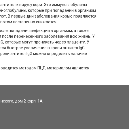
нтител к вирусу кори. Это иммуноглобулины
уноглобулины, которые при попадании в организм
уют. В первые дни заболевания корью появляются
 потом постепенно снижается.
после попадания инфекции в организм, а также
я после перенесенного заболевания всю жизнь. У
, которые могут проникать через плаценту. У
ся быстрое увеличение в крови антител IgG,
крови антител IgG можно определить наличие
оводится методом ПЦР, материалом является
инского, дом 2 корп. 1А