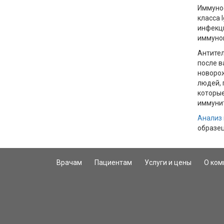
Иммуноф
класса 
инфекци
иммуног
Антител
после в
новорож
людей, 
которые
иммунит
Анализ 
образец
buy
erythrop
Врачам
Пациентам
Услуги и цены
О ком