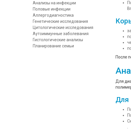
П
Анализы на инфекции
В
Половые инфекции
Аллергодиагностика
Корь
Генетические исследования
Цитологические исследования
з
Аутоиммунные заболевания
п
Гистологические анализы
ч
Планирование семьи
п
После п
Ана
Для диа
полимер
Для 
П
П
С
.