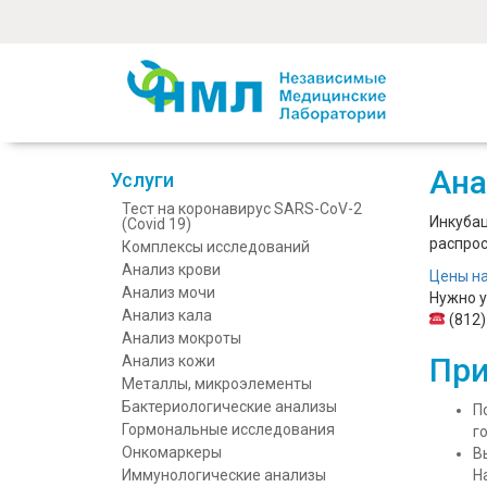
Ана
Услуги
Тест на коронавирус SARS-CoV-2
Инкубац
(Covid 19)
распрос
Комплексы исследований
Анализ крови
Цены на
Анализ мочи
Нужно у
Анализ кала
(812)
Анализ мокроты
При
Анализ кожи
Металлы, микроэлементы
Бактериологические анализы
П
Гормональные исследования
г
Онкомаркеры
В
Иммунологические анализы
Н