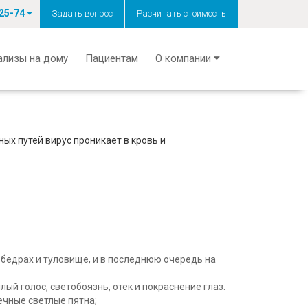
-25-74
Задать вопрос
Расчитать стоимость
ализы на дому
Пациентам
О компании
ых путей вирус проникает в кровь и
, бедрах и туловище, и в последнюю очередь на
лый голос, светобоязнь, отек и покраснение глаз.
ечные светлые пятна;