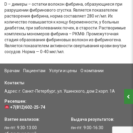
D – димеры – остатки волокон фибрина, образующиеся при
разрушении фибринового сгустка. Является показателем
растворения фибрина, норма составляет 280 нг/мл. Их
количество повышается к концу беременности, у больных
диабетом, при заболеваниях почек, в старости. Растворимые
комплексы мономеров фибрина – РКМФ. Промежуточная
стадия образования фибриновых волокон из фибриногена.
Является показателем активности свертывания крови внутри
сосудов. Норма — 0-40 мкг/мл.
Врачам
Пациентам
Услуги и цены
О компании
Контакты
Адрес: г. Санкт-Петербург, ул. Ушинского, дом 2 корп. 1А
Ресепшен:
+7(812)602-25-74
Взятие анализов:
Выдача результатов:
пн-пт: 9:30-13:00
пн-пт: 9:00-16:30