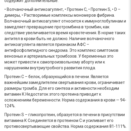
содержит дополнительные:
• Волчаночный антикоагулянт, • Протеин С, • Протеин S, • D –
димеры, • Растворимые комплексы мономеров фибрина.
Волчаночный антикоагулянт относится к иммуноглобулинам и
замедляет превращение протромбина в тромбин, как
следствие увеличивается время кровотечения. В норме таких
антител в крови быть не должно. Наличие волчаночного
антикоагулянта является признаком АФС –
антифосфолипидного синдрома. Это комплекс симптомов
венозных и артериальных тромбозов. У беременных это
может привести к самопроизвольному аборту или к
нарушениям внутриутробного развития плода.
Протеин С – белок, образующийся в печени. Является
важнейшим замедлителем свертывания крови, ограничивает
размеры тромба. Для его синтеза и активности необходим
витамин К.Недостаток этого протеина приводит к
осложнениям беременности. Норма содержания в крови — 94-
124%.
Протеин S – гликопротеин, образуется в печени в присутствии
витамина К Соединяется в протеином С и усиливает его
противосвертывающие свойства. Норма содержания 81-111%.