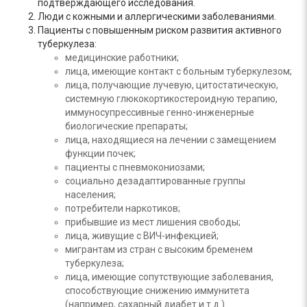
подтверждающего исследования.
Люди с кожными и аллергическими заболеваниями.
Пациенты с повышенным риском развития активного
туберкулеза:
медицинские работники;
лица, имеющие контакт с больным туберкулезом;
лица, получающие лучевую, цитостатическую,
системную глюкокортикостероидную терапию,
иммуносупрессивные генно-инженерные
биологические препараты;
лица, находящиеся на лечении с замещением
функции почек;
пациенты с пневмокониозами;
социально дезадаптированные группы
населения;
потребители наркотиков;
прибывшие из мест лишения свободы;
лица, живущие с ВИЧ-инфекцией;
мигрантам из стран с высоким бременем
туберкулеза;
лица, имеющие сопутствующие заболевания,
способствующие снижению иммунитета
(например, сахарный диабет и т.д.).