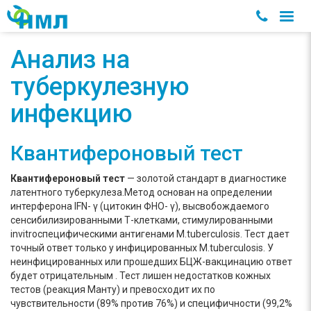
Анализ на
туберкулезную
инфекцию
Квантифероновый тест
Квантифероновый тест
— золотой стандарт в диагностике
латентного туберкулеза.Метод основан на определении
интерферона IFN- γ (цитокин ФНО- γ), высвобождаемого
сенсибилизированными Т-клетками, стимулированными
invitroспецифическими антигенами М.tuberculosis. Тест дает
точный ответ только у инфицированных M.tuberculosis. У
неинфицированных или прошедших БЦЖ-вакцинацию ответ
будет отрицательным . Тест лишен недостатков кожных
тестов (реакция Манту) и превосходит их по
чувствительности (89% против 76%) и специфичности (99,2%