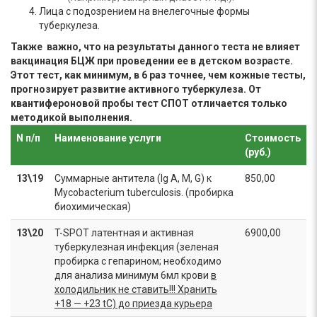
Лица с подозрением на внелегочные формы
туберкулеза.
Также важно, что на результаты данного теста не влияет
вакцинация БЦЖ при проведении ее в детском возрасте.
Этот тест, как минимум, в 6 раз точнее, чем кожные тесты,
прогнозирует развитие активного туберкулеза.
От
квантифероновой пробы тест СПОТ отличается только
методикой выполнения.
N п/п
Наименование услуги
Стоимость
(руб.)
13\19
Суммарные антитела (Ig A, M, G) к
850,00
Mycobacterium tuberculosis. (пробирка
биохимическая)
13\20
T-SPOT латентная и активная
6900,00
туберкулезная инфекция (зеленая
пробирка с гепарином; необходимо
для анализа минимум 6мл крови
в
холодильник не ставить!!! Хранить
+18 — +23 tC) до приезда курьера