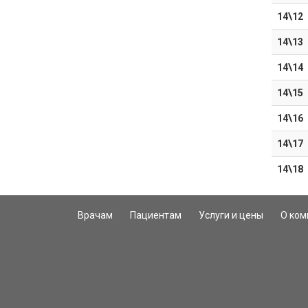
14\12
14\13
14\14
14\15
14\16
14\17
14\18
Врачам
Пациентам
Услуги и цены
О ком