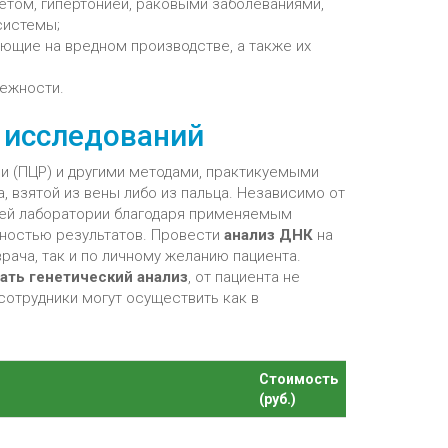
том, гипертонией, раковыми заболеваниями,
системы;
ающие на вредном производстве, а также их
ежности.
в исследований
 (ПЦР) и другими методами, практикуемыми
, взятой из вены либо из пальца. Независимо от
ей лаборатории благодаря применяемым
ностью результатов. Провести
анализ
ДНК
на
ача, так и по личному желанию пациента.
ать
генетический анализ
, от пациента не
сотрудники могут осуществить как в
Стоимость
(руб.)