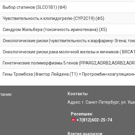
Выбор статинов (SLCO1B1) (Ф4)
Чувствительность к клопидогрелю (CYP2C19) (Ф5)
Синдром Жильбера (токсичность иринотекана) (Х5)
Онкологические риски (чувствительность к варфарину-3гена; ток
Онкологические риски рака молочной железы и яичников ( BRCA1
Генетические полиморфизмы 5 генов (PPARG2,ADRB2,ADRB2,ADR
Гены Тромбоза (Фактор Лейдена (Т1) + Протромбин коагуляционны
Контакты
пании
Адрес: г. Санкт-Петербург, ул. Уш
Ресепшен:
+7(812)602-25-74
Взятие анализов: