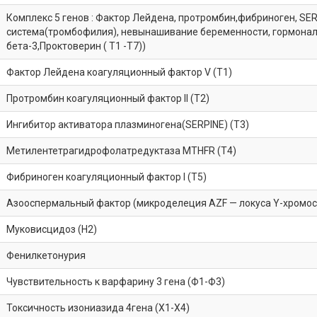
Комплекс 5 генов : Фактор Лейдена, протромбин,фибриноген, S
система(тромбофилия), невынашивание беременности, гормона
бета-3,Проктоверин ( T1 -Т7))
Фактор Лейдена коагуляционный фактор V (Т1)
Протромбин коагуляционный фактор II (Т2)
Ингибитор активатора плазминогена(SERPINE) (Т3)
Метилентетрагидрофолатредуктаза MTHFR (Т4)
Фибриноген коагуляционный фактор I (Т5)
Азооспермальный фактор (микроделеция AZF — локуса Y-хромос
Муковисцидоз (Н2)
Фенилкетонурия
Чувствительность к варфарину 3 гена (Ф1-Ф3)
Токсичность изониазида 4гена (Х1-Х4)