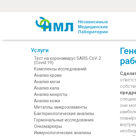
Ген
Услуги
раб
Тест на коронавирус SARS-CoV-2
(Covid 19)
Комплексы исследований
Сдела
Анализ крови
ответс
Анализ мочи
собств
Анализ кала
предр
Анализ мокроты
специа
Анализ кожи
они мо
Металлы, микроэлементы
наибол
Бактериологические анализы
планир
Гормональные исследования
внутри
Онкомаркеры
необход
Иммунологические анализы