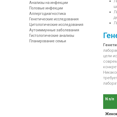
Л
Анализы на инфекции
ш
Половые инфекции
Л
Аллергодиагностика
д
Генетические исследования
Л
Цитологические исследования
Аутоиммунные заболевания
Ген
Гистологические анализы
Планирование семьи
Генети
лаборан
цели и
соврем
конкре
Никако
требуе
лаборат
N п/п
Женск