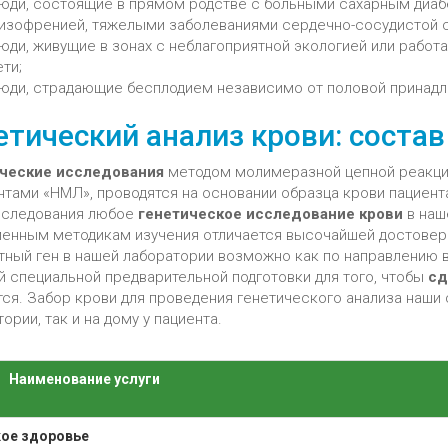
юди, состоящие в прямом родстве с больными сахарным диабе
изофренией, тяжелыми заболеваниями сердечно-сосудистой 
юди, живущие в зонах с неблагоприятной экологией или работ
ети;
юди, страдающие бесплодием независимо от половой принадл
етический анализ крови: соста
ческие
исследования
методом молимеразной цепной реакции
тами «НМЛ», проводятся на основании образца крови пациента
сследования любое
генетическое исследование крови
в наш
енным методикам изучения отличается высочайшей достовер
тный ген в нашей лаборатории возможно как по направлению вр
й специальной предварительной подготовки для того, чтобы
сд
тся. Забор крови для проведения генетического анализа наши 
ории, так и на дому у пациента.
Наименование услуги
ое здоровье