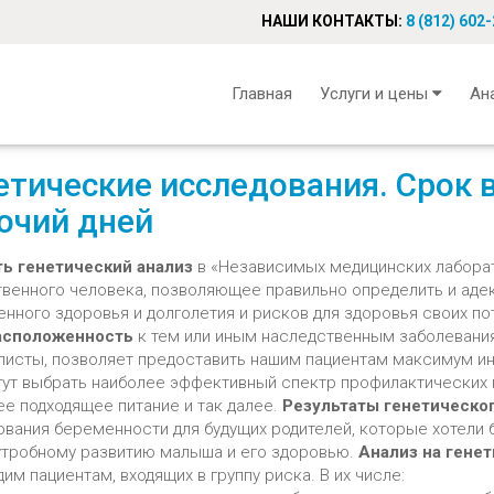
НАШИ КОНТАКТЫ:
8 (812) 602
Главная
Услуги и цены
Ан
етические исследования. Срок 
очий дней
ть
генетический
анализ
в «Независимых медицинских лабора
твенного человека, позволяющее правильно определить и адек
енного здоровья и долголетия и рисков для здоровья своих п
асположенность
к тем или иным наследственным заболевания
листы, позволяет предоставить нашим пациентам максимум ин
гут выбрать наиболее эффективный спектр профилактических 
ее подходящее питание и так далее.
Результаты
генетическог
ования беременности для будущих родителей, которые хотели
утробному развитию малыша и его здоровью.
Анализ на гене
им пациентам, входящих в группу риска. В их числе: