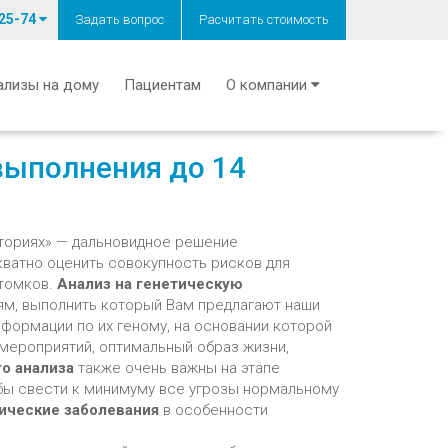
-25-74
Задать вопрос
Расчитать стоимость
ализы на дому
Пациентам
О компании
выполнения до 14
ториях» — дальновидное решение
ватно оценить совокупность рисков для
отомков.
Анализ на генетическую
м, выполнить который Вам предлагают наши
формации по их геному, на основании которой
мероприятий, оптимальный образ жизни,
о анализа
также очень важны на этапе
 бы свести к минимуму все угрозы нормальному
тические
заболевания
в особенности