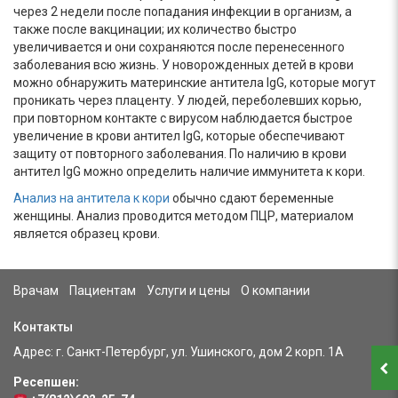
через 2 недели после попадания инфекции в организм, а
также после вакцинации; их количество быстро
увеличивается и они сохраняются после перенесенного
заболевания всю жизнь. У новорожденных детей в крови
можно обнаружить материнские антитела IgG, которые могут
проникать через плаценту. У людей, переболевших корью,
при повторном контакте с вирусом наблюдается быстрое
увеличение в крови антител IgG, которые обеспечивают
защиту от повторного заболевания. По наличию в крови
антител IgG можно определить наличие иммунитета к кори.
Анализ на антитела к кори
обычно сдают беременные
женщины. Анализ проводится методом ПЦР, материалом
является образец крови.
buy
erythropoietin
Врачам
Пациентам
Услуги и цены
О компании
Контакты
Адрес: г. Санкт-Петербург, ул. Ушинского, дом 2 корп. 1А
Ресепшен: