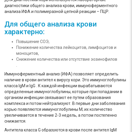
диагностики общего анализа крови, иммуноферментного
анализа ИФА и полимеразной цепной реакции – ПЦР.
Для общего анализа крови
характерно:
Повышение СОЭ,
Понижение количества лейкоцитов, лимфоцитов и
моноцитов,
Снижение количества или отсутствие эозинофилов
.
Иммуноферментный анализ (ИФА) позволяет определить
наличие в крови антител к вирусу кори. Это иммуноглобулины
класса IgM и IgG . К каждой инфекции вырабатываются
определенные иммуноглобулины, которые при попадании в
организм инфекции связывают ее путем образования
комплекса и потом нейтрализуют. В первые дни заболевания
корью появляются иммуноглобулины М; их количество
увеличивается в течение 2-3 недель, а потом постепенно
снижается.
Антитела класса G образуются в крови после антител IgM