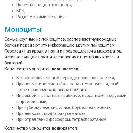
Почечная недостаточность,
ВИЧ,
Радио – и химиотерапия.
Моноциты
Самые крупные из лейкоцитов, распознают чужеродные
белки и передают эту информацию другим лейкоцитам.
Переходят из крови в ткани и превращаются в макрофагов;
активно очищают очаги воспаления от погибших клеток и
бактерий.
Количество моноцитов
повышается
:
В восстановительном периоде после воспаления,
При ревматических заболеваниях — ревматоидный
артрит, системная красная волчанка,
Инфекции, вызванные грибками, паразитами, вирусами
и простейшими,
При туберкулезе, сифилисе, бруцеллезе, колите,
При лейкозе, лимфогранулематозе,
При отравлении фосфором, тетрахлорэтаном.
Количество моноцитов
понижается
: