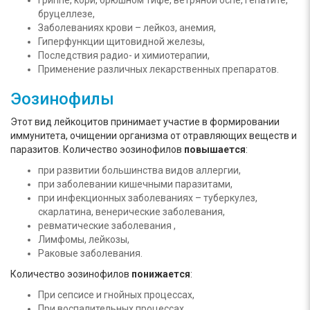
Гриппе, кори, брюшном тифе, ветряной оспе, гепатите,
бруцеллезе,
Заболеваниях крови – лейкоз, анемия,
Гиперфункции щитовидной железы,
Последствия радио- и химиотерапии,
Применение различных лекарственных препаратов.
Эозинофилы
Этот вид лейкоцитов принимает участие в формировании
иммунитета, очищении организма от отравляющих веществ и
паразитов. Количество эозинофилов
повышается
:
при развитии большинства видов аллергии,
при заболевании кишечными паразитами,
при инфекционных заболеваниях – туберкулез,
скарлатина, венерические заболевания,
ревматические заболевания ,
Лимфомы, лейкозы,
Раковые заболевания.
Количество эозинофилов
понижается
:
При сепсисе и гнойных процессах,
При воспалительных процессах,