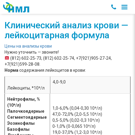
Клинический анализ крови —
лейкоцитарная формула
Цены на анализы крови
Нужно уточнить — звоните!
(812) 602-25-73, (812) 602-25-74, +7(921)905-27-24,
+7(921)599-28-08.
Норма
содержания лейкоцитов в крови:
4,0-9,0
Лейкоциты, *10⁹/л
Нейтрофилы, %
(10⁹/л)
1,0-6,0% (0,04-0,30 10⁹/л)
Палочкоядерные
47,0-72,0% (2,0-5,5 10⁹/л)
Сегментоядерные
0,5-5,0% (0,02-0,3 10⁹/л)
Эозинофилы
0-1,0% (0-0,065 10⁹/л)
Базофилы
19,0-37,0% (1,2-3,0 10⁹/л)