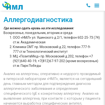
Аллергодиагностика
Где можно сдать кровь на эти исследования
:
Воскресенье, понедельник, вторник и среда
ООО «НМЛ» ул. Ушинского д.2/1, телефон
602-25-73
(74)
ст.м. Академическая
Клиника СМТ пр. Московский д.22, телефон
777-9-
777
ст.м Технологический институт
МЦ «ПозитвМед» пр. Московский д.202, телефон
+7
(921)640-40-19
;
+7(812)67-97-202
(кроме воскресенья)
ст.м. Парк Победы
Анализ на аллергены, оперативно и недорого проводимый
в питерской лаборатории «НМЛ», является на сегодняшний
день главным методом для подтверждения диагноза
аллергического заболевания и определения
специфического IgE к конкретному аллергену. Анализ на
выявление аллергена, при контакте с которым у пациента
начинается выработка специфических антител,